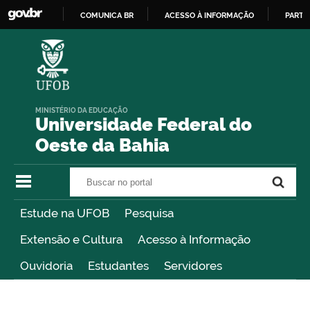
COMUNICA BR
ACESSO À INFORMAÇÃO
PARTI
IR
PARA
O
CONTEÚDO
MINISTÉRIO DA EDUCAÇÃO
Universidade Federal do
Oeste da Bahia
Buscar no portal
Buscar no portal
Estude na UFOB
Pesquisa
Extensão e Cultura
Acesso à Informação
Ouvidoria
Estudantes
Servidores