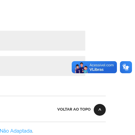
VOLTAR AO TOPO
 Não Adaptada
.