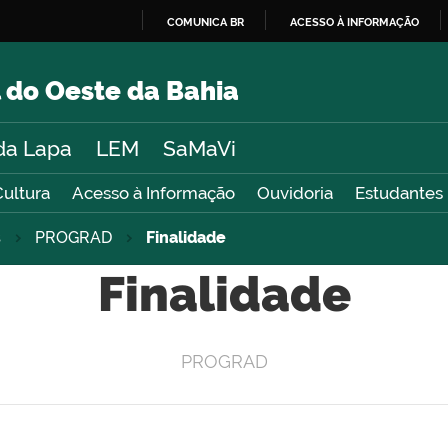
COMUNICA BR
ACESSO À INFORMAÇÃO
IR
PARA
 do Oeste da Bahia
O
CONTEÚDO
da Lapa
LEM
SaMaVi
Cultura
Acesso à Informação
Ouvidoria
Estudantes
s
PROGRAD
Finalidade
Finalidade
PROGRAD