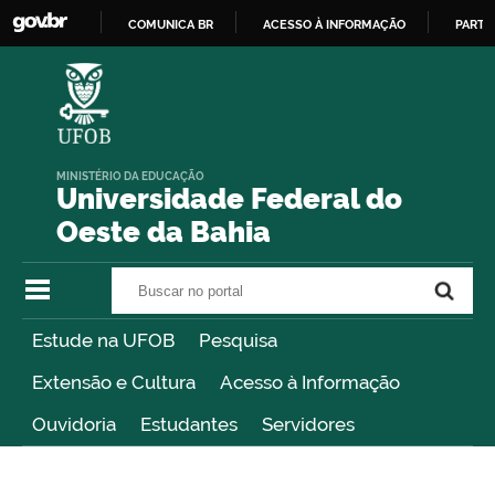
COMUNICA BR
ACESSO À INFORMAÇÃO
PARTI
IR
PARA
O
CONTEÚDO
MINISTÉRIO DA EDUCAÇÃO
Universidade Federal do
Oeste da Bahia
Buscar no portal
Buscar no portal
Estude na UFOB
Pesquisa
Extensão e Cultura
Acesso à Informação
Ouvidoria
Estudantes
Servidores