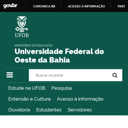
COMUNICA BR
ACESSO À INFORMAÇÃO
PARTI
IR
PARA
O
CONTEÚDO
MINISTÉRIO DA EDUCAÇÃO
Universidade Federal do
Oeste da Bahia
Buscar no portal
Buscar no portal
Estude na UFOB
Pesquisa
Extensão e Cultura
Acesso à Informação
Ouvidoria
Estudantes
Servidores