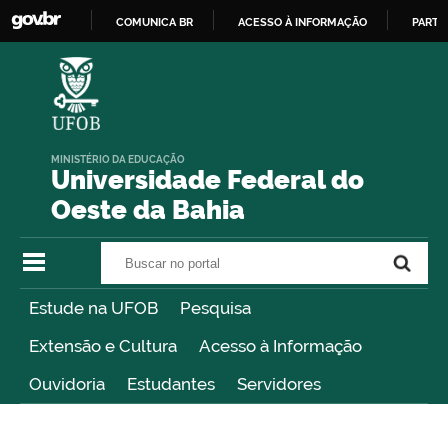
COMUNICA BR
ACESSO À INFORMAÇÃO
PARTI
IR
PARA
O
CONTEÚDO
MINISTÉRIO DA EDUCAÇÃO
Universidade Federal do
Oeste da Bahia
Buscar no portal
Buscar no portal
Estude na UFOB
Pesquisa
Extensão e Cultura
Acesso à Informação
Ouvidoria
Estudantes
Servidores