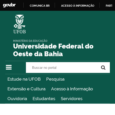
COMUNICA BR
ACESSO À INFORMAÇÃO
PARTI
IR
PARA
O
CONTEÚDO
MINISTÉRIO DA EDUCAÇÃO
Universidade Federal do
Oeste da Bahia
Buscar no portal
Buscar no portal
Estude na UFOB
Pesquisa
Extensão e Cultura
Acesso à Informação
Ouvidoria
Estudantes
Servidores