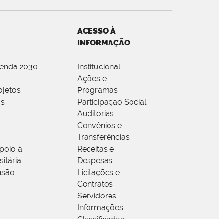
ACESSO À
INFORMAÇÃO
genda 2030
Institucional
Ações e
ojetos
Programas
os
Participação Social
Auditorias
Convênios e
Transferências
poio à
Receitas e
itária
Despesas
nsão
Licitações e
Contratos
Servidores
Informações