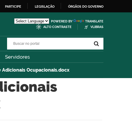
PARTICIPE
LEGISLAÇÃO
ÓRGÃOS DO GOVERNO
POWERED BY
TRANSLATE
ALTO CONTRASTE
VLIBRAS
Buscar no portal
Buscar no portal
Servidores
Adicionais Ocupacionais.docx
icionais
x