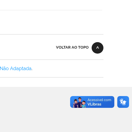
VOLTAR AO TOPO
 Não Adaptada
.