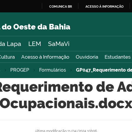
COMUNICA BR
ACESSO À INFORMAÇÃO
IR
PARA
 do Oeste da Bahia
O
CONTEÚDO
da Lapa
LEM
SaMaVi
Cultura
Acesso à Informação
Ouvidoria
Estudantes
s
PROGEP
Formulários
GP047_Requerimento de 
equerimento de Ad
Ocupacionais.doc
última modificação
11/04/2024 10h06