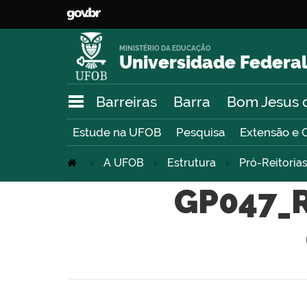
MINISTÉRIO DA EDUCAÇÃO
Universidade Federal
Barreiras
Barra
Bom Jesus 
Estude na UFOB
Pesquisa
Extensão e 
A UFOB
Estrutura
Pró-Reitoria
GP047_R