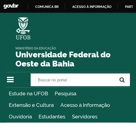
COMUNICA BR
ACESSO À INFORMAÇÃO
PARTI
IR
PARA
O
CONTEÚDO
MINISTÉRIO DA EDUCAÇÃO
Universidade Federal do
Oeste da Bahia
Buscar no portal
Buscar no portal
Estude na UFOB
Pesquisa
Extensão e Cultura
Acesso à Informação
Ouvidoria
Estudantes
Servidores