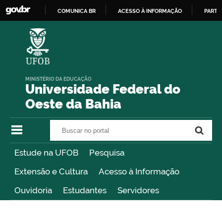
COMUNICA BR
ACESSO À INFORMAÇÃO
PARTI
IR
PARA
O
CONTEÚDO
MINISTÉRIO DA EDUCAÇÃO
Universidade Federal do
Oeste da Bahia
Buscar no portal
Buscar no portal
Estude na UFOB
Pesquisa
Extensão e Cultura
Acesso à Informação
Ouvidoria
Estudantes
Servidores