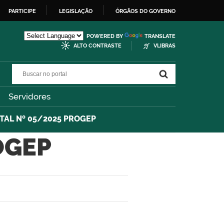
PARTICIPE
LEGISLAÇÃO
ÓRGÃOS DO GOVERNO
POWERED BY
TRANSLATE
ALTO CONTRASTE
VLIBRAS
Buscar no portal
Buscar no portal
Servidores
ITAL Nº 05/2025 PROGEP
OGEP