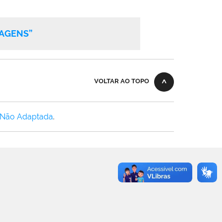
TAGENS”
VOLTAR AO TOPO
 Não Adaptada
.