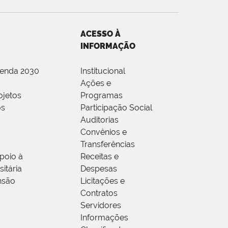
ACESSO À
INFORMAÇÃO
genda 2030
Institucional
Ações e
ojetos
Programas
os
Participação Social
Auditorias
Convênios e
Transferências
poio à
Receitas e
itária
Despesas
nsão
Licitações e
Contratos
Servidores
Informações