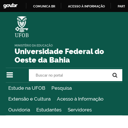
COMUNICA BR
ACESSO À INFORMAÇÃO
PARTI
IR
PARA
O
CONTEÚDO
MINISTÉRIO DA EDUCAÇÃO
Universidade Federal do
Oeste da Bahia
Buscar no portal
Buscar no portal
Estude na UFOB
Pesquisa
Extensão e Cultura
Acesso à Informação
Ouvidoria
Estudantes
Servidores