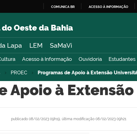
COMUNICA BR
ACESSO À INFORMAÇÃO
IR
PARA
 do Oeste da Bahia
O
CONTEÚDO
da Lapa
LEM
SaMaVi
Cultura
Acesso à Informação
Ouvidoria
Estudantes
s
PROEC
Programas de Apoio à Extensão Universitá
 Apoio à Extensão 
publicado
08/02/2023 09h19,
última modificação
08/02/2023 09h21