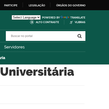
PARTICIPE
LEGISLAÇÃO
ÓRGÃOS DO GOVERNO
POWERED BY
TRANSLATE
ALTO CONTRASTE
VLIBRAS
Buscar no portal
Buscar no portal
Servidores
ria
Universitária