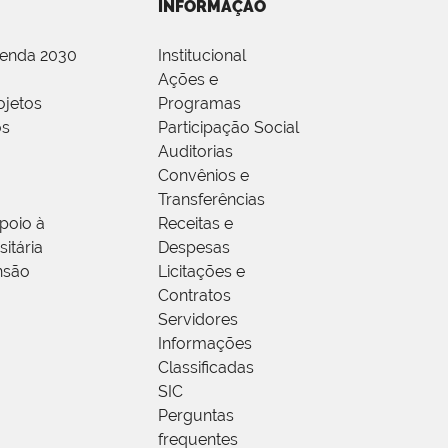
INFORMAÇÃO
genda 2030
Institucional
Ações e
ojetos
Programas
os
Participação Social
Auditorias
Convênios e
Transferências
poio à
Receitas e
itária
Despesas
nsão
Licitações e
Contratos
Servidores
Informações
Classificadas
SIC
Perguntas
frequentes