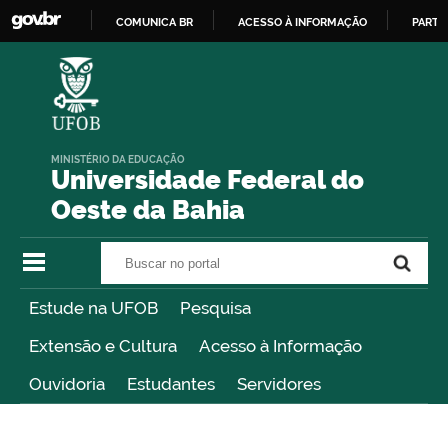
COMUNICA BR
ACESSO À INFORMAÇÃO
PARTI
IR
PARA
O
CONTEÚDO
MINISTÉRIO DA EDUCAÇÃO
Universidade Federal do
Oeste da Bahia
Buscar no portal
Buscar no portal
Estude na UFOB
Pesquisa
Extensão e Cultura
Acesso à Informação
Ouvidoria
Estudantes
Servidores