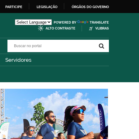
PARTICIPE
LEGISLAÇÃO
ÓRGÃOS DO GOVERNO
POWERED BY
TRANSLATE
ALTO CONTRASTE
VLIBRAS
Buscar no portal
Buscar no portal
Servidores