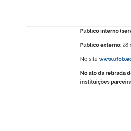
Público interno (ser
Público externo:
28 
No site
www.ufob.ed
No ato da retirada d
instituições parceira