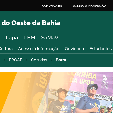
COMUNICA BR
ACESSO À INFORMAÇÃO
IR
PARA
 do Oeste da Bahia
O
CONTEÚDO
da Lapa
LEM
SaMaVi
Cultura
Acesso à Informação
Ouvidoria
Estudantes
s
PROAE
Corridas
Barra