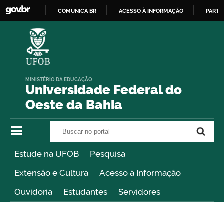
COMUNICA BR
ACESSO À INFORMAÇÃO
PARTI
IR
PARA
O
CONTEÚDO
MINISTÉRIO DA EDUCAÇÃO
Universidade Federal do
Oeste da Bahia
Buscar no portal
Buscar no portal
Estude na UFOB
Pesquisa
Extensão e Cultura
Acesso à Informação
Ouvidoria
Estudantes
Servidores