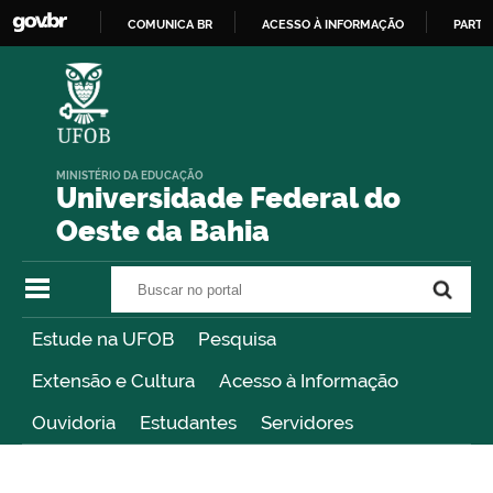
COMUNICA BR
ACESSO À INFORMAÇÃO
PARTI
IR
PARA
O
CONTEÚDO
MINISTÉRIO DA EDUCAÇÃO
Universidade Federal do
Oeste da Bahia
Buscar no portal
Buscar no portal
Estude na UFOB
Pesquisa
Extensão e Cultura
Acesso à Informação
Ouvidoria
Estudantes
Servidores