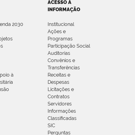
ACESSO À
INFORMAÇÃO
genda 2030
Institucional
Ações e
ojetos
Programas
os
Participação Social
Auditorias
Convênios e
Transferências
poio à
Receitas e
itária
Despesas
nsão
Licitações e
Contratos
Servidores
Informações
Classificadas
SIC
Perguntas