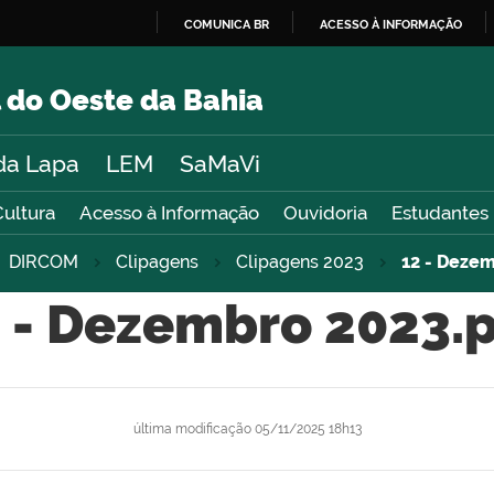
COMUNICA BR
ACESSO À INFORMAÇÃO
IR
PARA
 do Oeste da Bahia
O
CONTEÚDO
da Lapa
LEM
SaMaVi
Cultura
Acesso à Informação
Ouvidoria
Estudantes
DIRCOM
Clipagens
Clipagens 2023
12 - Dezem
 - Dezembro 2023.
última modificação
05/11/2025 18h13