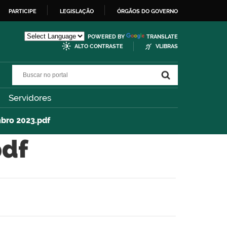
PARTICIPE
LEGISLAÇÃO
ÓRGÃOS DO GOVERNO
POWERED BY
TRANSLATE
ALTO CONTRASTE
VLIBRAS
Buscar no portal
Buscar no portal
Servidores
bro 2023.pdf
pdf