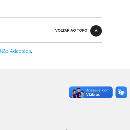
VOLTAR AO TOPO
 Não Adaptada
.