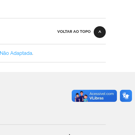
VOLTAR AO TOPO
 Não Adaptada
.