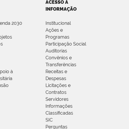
ACESSO À
INFORMAÇÃO
genda 2030
Institucional
Ações e
ojetos
Programas
os
Participação Social
Auditorias
Convênios e
Transferências
poio à
Receitas e
itária
Despesas
nsão
Licitações e
Contratos
Servidores
Informações
Classificadas
SIC
Perguntas