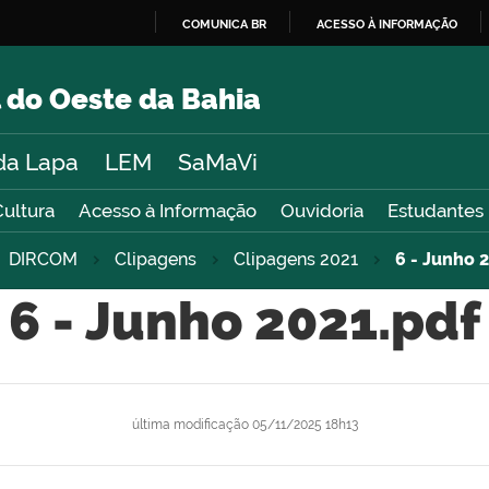
COMUNICA BR
ACESSO À INFORMAÇÃO
IR
PARA
 do Oeste da Bahia
O
CONTEÚDO
da Lapa
LEM
SaMaVi
Cultura
Acesso à Informação
Ouvidoria
Estudantes
DIRCOM
Clipagens
Clipagens 2021
6 - Junho 
6 - Junho 2021.pdf
última modificação
05/11/2025 18h13