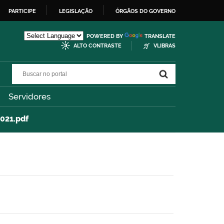
PARTICIPE
LEGISLAÇÃO
ÓRGÃOS DO GOVERNO
POWERED BY
TRANSLATE
ALTO CONTRASTE
VLIBRAS
Buscar no portal
Buscar no portal
Servidores
2021.pdf