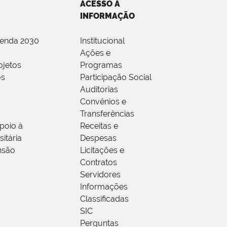
ACESSO À
INFORMAÇÃO
genda 2030
Institucional
Ações e
ojetos
Programas
os
Participação Social
Auditorias
Convênios e
Transferências
poio à
Receitas e
itária
Despesas
nsão
Licitações e
Contratos
Servidores
Informações
Classificadas
SIC
Perguntas