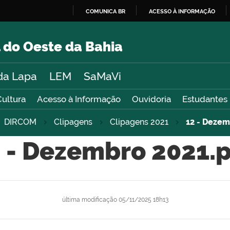
COMUNICA BR
ACESSO À INFORMAÇÃO
IR
PARA
 do Oeste da Bahia
O
CONTEÚDO
da Lapa
LEM
SaMaVi
Cultura
Acesso à Informação
Ouvidoria
Estudantes
DIRCOM
Clipagens
Clipagens 2021
12 - Dezem
 - Dezembro 2021.
última modificação
05/11/2025 18h13