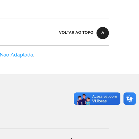
VOLTAR AO TOPO
 Não Adaptada
.