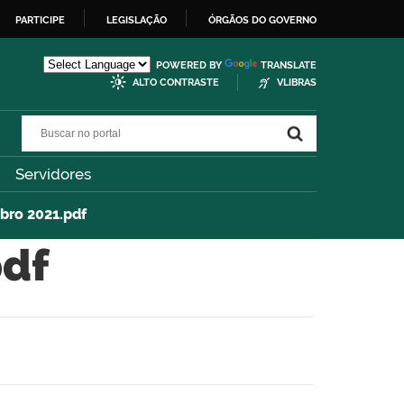
PARTICIPE
LEGISLAÇÃO
ÓRGÃOS DO GOVERNO
POWERED BY
TRANSLATE
ALTO CONTRASTE
VLIBRAS
Buscar no portal
Buscar no portal
Servidores
bro 2021.pdf
pdf