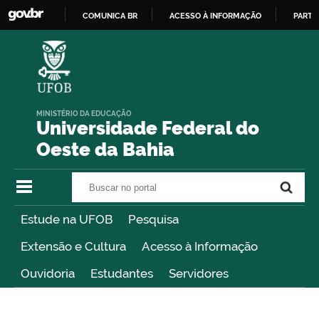
COMUNICA BR
ACESSO À INFORMAÇÃO
PARTI
IR
PARA
O
CONTEÚDO
MINISTÉRIO DA EDUCAÇÃO
Universidade Federal do
Oeste da Bahia
Buscar no portal
Buscar no portal
Estude na UFOB
Pesquisa
Extensão e Cultura
Acesso à Informação
Ouvidoria
Estudantes
Servidores