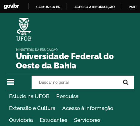
COMUNICA BR
ACESSO À INFORMAÇÃO
PARTI
IR
PARA
O
CONTEÚDO
MINISTÉRIO DA EDUCAÇÃO
Universidade Federal do
Oeste da Bahia
Buscar no portal
Buscar no portal
Estude na UFOB
Pesquisa
Extensão e Cultura
Acesso à Informação
Ouvidoria
Estudantes
Servidores