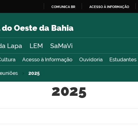
COMUNICA BR
ACESSO À INFORMAÇÃO
IR
PARA
 do Oeste da Bahia
O
CONTEÚDO
da Lapa
LEM
SaMaVi
Cultura
Acesso à Informação
Ouvidoria
Estudantes
euniões
2025
2025