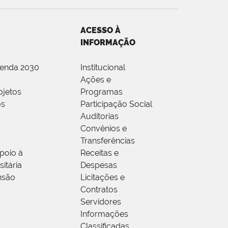
ACESSO À
INFORMAÇÃO
genda 2030
Institucional
Ações e
ojetos
Programas
os
Participação Social
Auditorias
Convênios e
Transferências
poio à
Receitas e
itária
Despesas
nsão
Licitações e
Contratos
Servidores
Informações
Classificadas