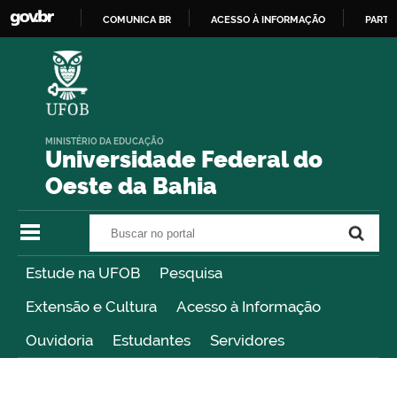
COMUNICA BR
ACESSO À INFORMAÇÃO
PARTI
IR
PARA
O
CONTEÚDO
MINISTÉRIO DA EDUCAÇÃO
Universidade Federal do
Oeste da Bahia
Buscar no portal
Buscar no portal
Estude na UFOB
Pesquisa
Extensão e Cultura
Acesso à Informação
Ouvidoria
Estudantes
Servidores