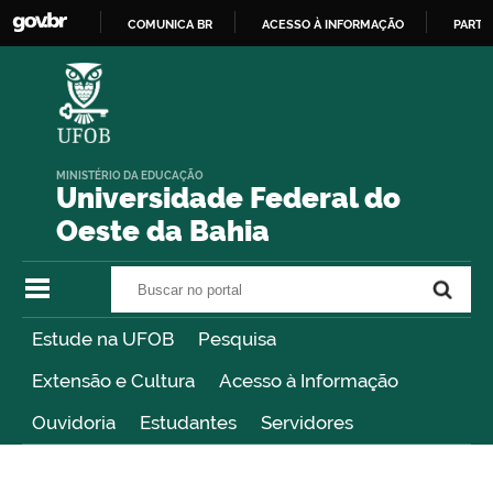
COMUNICA BR
ACESSO À INFORMAÇÃO
PARTI
IR
PARA
O
CONTEÚDO
MINISTÉRIO DA EDUCAÇÃO
Universidade Federal do
Oeste da Bahia
Buscar no portal
Buscar no portal
Estude na UFOB
Pesquisa
Extensão e Cultura
Acesso à Informação
Ouvidoria
Estudantes
Servidores