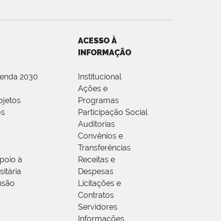
ACESSO À
INFORMAÇÃO
genda 2030
Institucional
Ações e
ojetos
Programas
os
Participação Social
Auditorias
Convênios e
Transferências
poio à
Receitas e
itária
Despesas
nsão
Licitações e
Contratos
Servidores
Informações