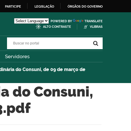
PARTICIPE
LEGISLAÇÃO
ÓRGÃOS DO GOVERNO
POWERED BY
TRANSLATE
ALTO CONTRASTE
VLIBRAS
Buscar no portal
Buscar no portal
Servidores
dinária do Consuni, de 09 de março de
ia do Consuni,
3.pdf