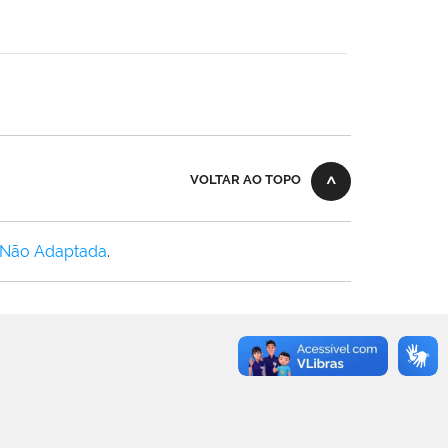
VOLTAR AO TOPO
 Não Adaptada
.