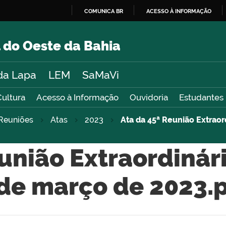
COMUNICA BR
ACESSO À INFORMAÇÃO
IR
PARA
 do Oeste da Bahia
O
CONTEÚDO
da Lapa
LEM
SaMaVi
Cultura
Acesso à Informação
Ouvidoria
Estudantes
Reuniões
Atas
2023
Ata da 45ª Reunião Extraor
união Extraordinár
de março de 2023.