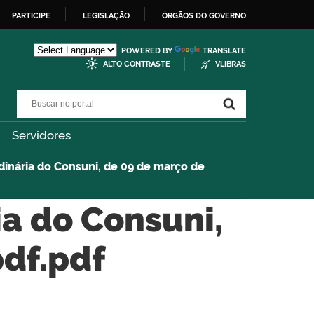
PARTICIPE
LEGISLAÇÃO
ÓRGÃOS DO GOVERNO
POWERED BY
TRANSLATE
ALTO CONTRASTE
VLIBRAS
Buscar no portal
Buscar no portal
Servidores
dinária do Consuni, de 09 de março de
ia do Consuni,
pdf.pdf