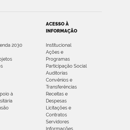
ACESSO À
INFORMAÇÃO
genda 2030
Institucional
Ações e
ojetos
Programas
os
Participação Social
Auditorias
Convênios e
Transferências
poio à
Receitas e
itária
Despesas
nsão
Licitações e
Contratos
Servidores
Informações