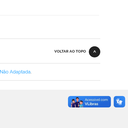
VOLTAR AO TOPO
 Não Adaptada
.