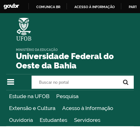
COMUNICA BR
ACESSO À INFORMAÇÃO
PARTI
IR
PARA
O
CONTEÚDO
MINISTÉRIO DA EDUCAÇÃO
Universidade Federal do
Oeste da Bahia
Buscar no portal
Buscar no portal
Estude na UFOB
Pesquisa
Extensão e Cultura
Acesso à Informação
Ouvidoria
Estudantes
Servidores