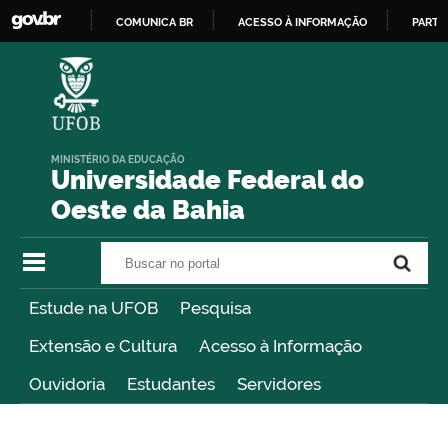
COMUNICA BR
ACESSO À INFORMAÇÃO
PARTI
IR
PARA
O
CONTEÚDO
MINISTÉRIO DA EDUCAÇÃO
Universidade Federal do
Oeste da Bahia
Buscar no portal
Buscar no portal
Estude na UFOB
Pesquisa
Extensão e Cultura
Acesso à Informação
Ouvidoria
Estudantes
Servidores