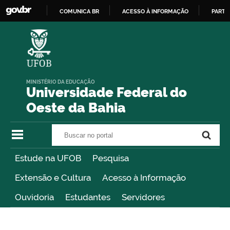
COMUNICA BR
ACESSO À INFORMAÇÃO
PARTI
IR
PARA
O
CONTEÚDO
MINISTÉRIO DA EDUCAÇÃO
Universidade Federal do
Oeste da Bahia
Buscar no portal
Buscar no portal
Estude na UFOB
Pesquisa
Extensão e Cultura
Acesso à Informação
Ouvidoria
Estudantes
Servidores