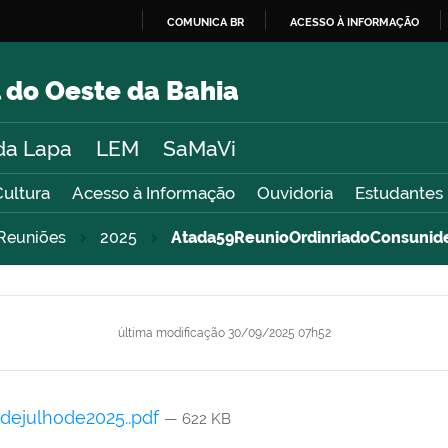
COMUNICA BR
ACESSO À INFORMAÇÃO
IR
PARA
 do Oeste da Bahia
O
CONTEÚDO
da Lapa
LEM
SaMaVi
Cultura
Acesso à Informação
Ouvidoria
Estudantes
Reuniões
2025
Atada59ReunioOrdinriadoConsunide
última modificação
30/09/2025 07h52
dejulhode2025..pdf
— 622 KB