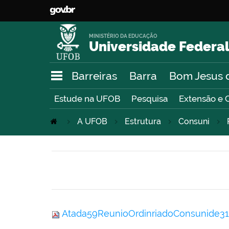
MINISTÉRIO DA EDUCAÇÃO
Universidade Federal
Barreiras
Barra
Bom Jesus 
Estude na UFOB
Pesquisa
Extensão e 
A UFOB
Estrutura
Consuni
Atada59ReunioOrdinriadoConsunide31