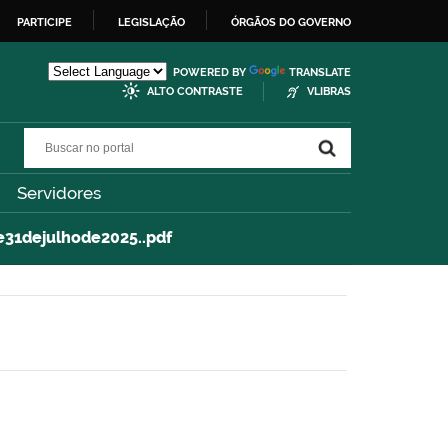
PARTICIPE
LEGISLAÇÃO
ÓRGÃOS DO GOVERNO
POWERED BY
TRANSLATE
ALTO CONTRASTE
VLIBRAS
Buscar no portal
Buscar no portal
Servidores
31dejulhode2025..pdf