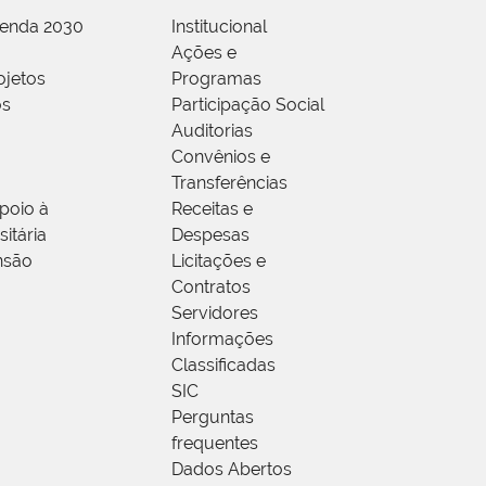
genda 2030
Institucional
Ações e
ojetos
Programas
os
Participação Social
Auditorias
Convênios e
Transferências
poio à
Receitas e
itária
Despesas
nsão
Licitações e
Contratos
Servidores
Informações
Classificadas
SIC
Perguntas
frequentes
Dados Abertos