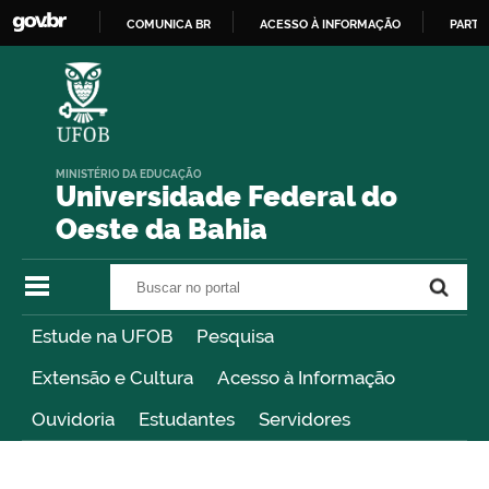
COMUNICA BR
ACESSO À INFORMAÇÃO
PARTI
IR
PARA
O
CONTEÚDO
MINISTÉRIO DA EDUCAÇÃO
Universidade Federal do
Oeste da Bahia
Buscar no portal
Buscar no portal
Estude na UFOB
Pesquisa
Extensão e Cultura
Acesso à Informação
Ouvidoria
Estudantes
Servidores