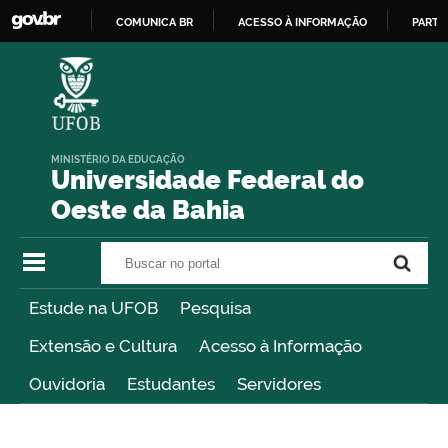
COMUNICA BR
ACESSO À INFORMAÇÃO
PARTI
IR
PARA
O
CONTEÚDO
MINISTÉRIO DA EDUCAÇÃO
Universidade Federal do
Oeste da Bahia
Buscar no portal
Buscar no portal
Estude na UFOB
Pesquisa
Extensão e Cultura
Acesso à Informação
Ouvidoria
Estudantes
Servidores