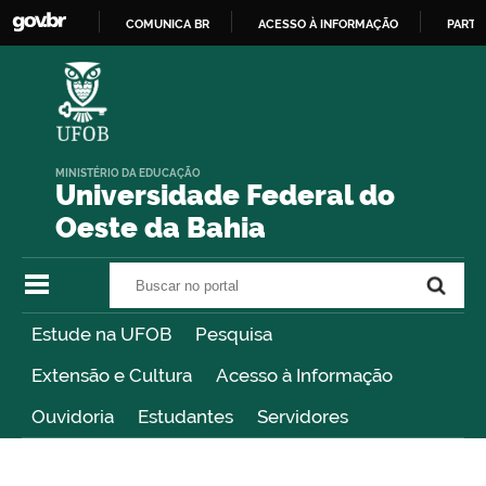
COMUNICA BR
ACESSO À INFORMAÇÃO
PARTI
IR
PARA
O
CONTEÚDO
MINISTÉRIO DA EDUCAÇÃO
Universidade Federal do
Oeste da Bahia
Buscar no portal
Buscar no portal
Estude na UFOB
Pesquisa
Extensão e Cultura
Acesso à Informação
Ouvidoria
Estudantes
Servidores