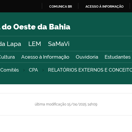
COMUNICA BR
ACESSO À INFORMAÇÃO
IR
PARA
 do Oeste da Bahia
O
CONTEÚDO
da Lapa
LEM
SaMaVi
Cultura
Acesso à Informação
Ouvidoria
Estudantes
 Comitês
CPA
RELATÓRIOS EXTERNOS E CONCEIT
última modificação
15/04/2025 14h09