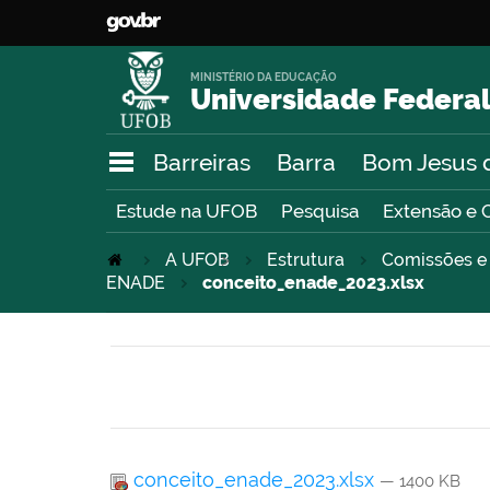
MINISTÉRIO DA EDUCAÇÃO
Universidade Federal
Barreiras
Barra
Bom Jesus 
Estude na UFOB
Pesquisa
Extensão e 
A UFOB
>
Estrutura
Comissões e
ENADE
conceito_enade_2023.xlsx
conceito_enade_2023.xlsx
— 1400 KB