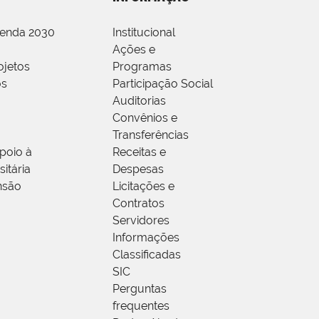
genda 2030
Institucional
Ações e
ojetos
Programas
os
Participação Social
Auditorias
Convênios e
Transferências
poio à
Receitas e
itária
Despesas
nsão
Licitações e
Contratos
Servidores
Informações
Classificadas
SIC
Perguntas
frequentes