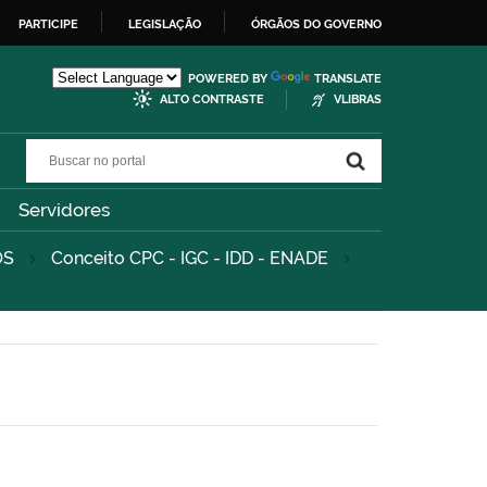
PARTICIPE
LEGISLAÇÃO
ÓRGÃOS DO GOVERNO
POWERED BY
TRANSLATE
ALTO CONTRASTE
VLIBRAS
Buscar no portal
Buscar no portal
Servidores
OS
Conceito CPC - IGC - IDD - ENADE