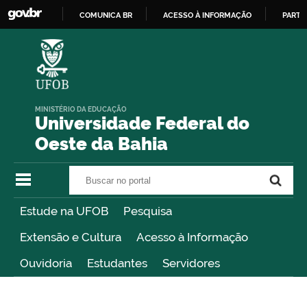
COMUNICA BR
ACESSO À INFORMAÇÃO
PARTI
IR
PARA
O
CONTEÚDO
MINISTÉRIO DA EDUCAÇÃO
Universidade Federal do
Oeste da Bahia
Buscar no portal
Buscar no portal
Estude na UFOB
Pesquisa
Extensão e Cultura
Acesso à Informação
Ouvidoria
Estudantes
Servidores