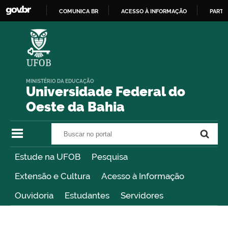
COMUNICA BR
ACESSO À INFORMAÇÃO
PARTI
IR
PARA
O
CONTEÚDO
MINISTÉRIO DA EDUCAÇÃO
Universidade Federal do
Oeste da Bahia
Buscar no portal
Buscar no portal
Estude na UFOB
Pesquisa
Extensão e Cultura
Acesso à Informação
Ouvidoria
Estudantes
Servidores