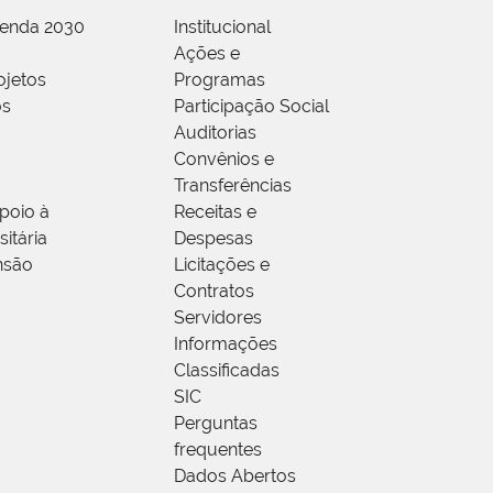
genda 2030
Institucional
Ações e
ojetos
Programas
os
Participação Social
Auditorias
Convênios e
Transferências
poio à
Receitas e
itária
Despesas
nsão
Licitações e
Contratos
Servidores
Informações
Classificadas
SIC
Perguntas
frequentes
Dados Abertos