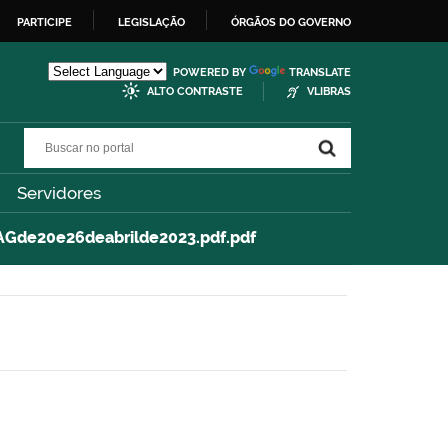
PARTICIPE
LEGISLAÇÃO
ÓRGÃOS DO GOVERNO
POWERED BY
TRANSLATE
ALTO CONTRASTE
VLIBRAS
Buscar no portal
Buscar no portal
Servidores
AGde20e26deabrilde2023.pdf.pdf