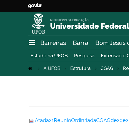
MINISTÉRIO DA EDUCAÇÃO
Universidade Federal
Barreiras
Barra
Bom Jesus 
Estude na UFOB
Pesquisa
Extensão e 
A UFOB
Estrutura
CGAG
Re
Atada21ReunioOrdinriadaCGAGde20e26