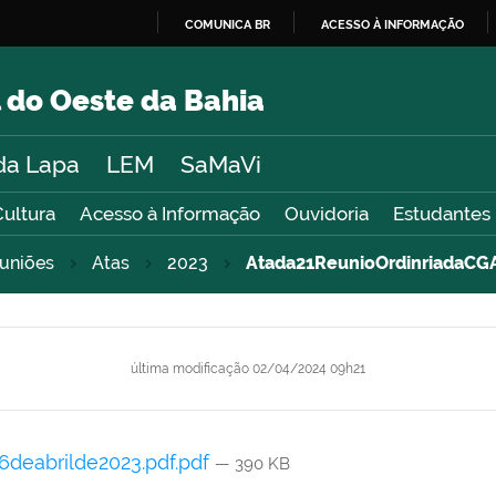
COMUNICA BR
ACESSO À INFORMAÇÃO
IR
PARA
 do Oeste da Bahia
O
CONTEÚDO
da Lapa
LEM
SaMaVi
Cultura
Acesso à Informação
Ouvidoria
Estudantes
uniões
Atas
2023
Atada21ReunioOrdinriadaCG
última modificação
02/04/2024 09h21
deabrilde2023.pdf.pdf
— 390 KB