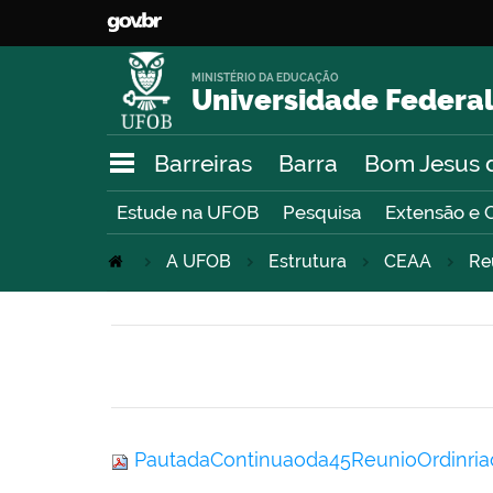
MINISTÉRIO DA EDUCAÇÃO
Universidade Federal
Barreiras
Barra
Bom Jesus 
Estude na UFOB
Pesquisa
Extensão e 
A UFOB
Estrutura
CEAA
Re
PautadaContinuaoda45ReunioOrdinri