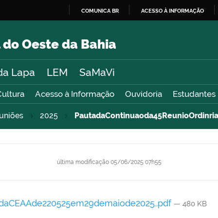
COMUNICA BR
ACESSO À INFORMAÇÃO
IR
PARA
 do Oeste da Bahia
O
CONTEÚDO
da Lapa
LEM
SaMaVi
Cultura
Acesso à Informação
Ouvidoria
Estudantes
uniões
2025
PautadaContinuaoda45ReunioOrdinr
última modificação
05/06/2025 07h55
adaCEAAde220525em29demaiode2025..pdf
— 480 KB