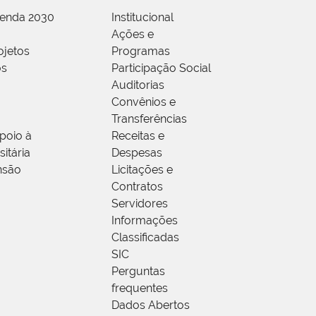
genda 2030
Institucional
Ações e
ojetos
Programas
os
Participação Social
Auditorias
Convênios e
Transferências
poio à
Receitas e
itária
Despesas
nsão
Licitações e
Contratos
Servidores
Informações
Classificadas
SIC
Perguntas
frequentes
Dados Abertos