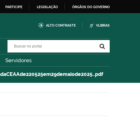
PARTICIPE
LEGISLAÇÃO
ÓRGÃOS DO GOVERNO
ALTO CONTRASTE
VLIBRAS
Buscar no portal
Buscar no portal
Servidores
iadaCEAAde220525em29demaiode2025..pdf