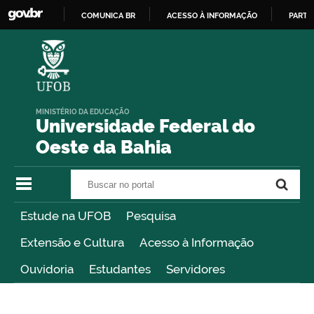
COMUNICA BR
ACESSO À INFORMAÇÃO
PARTI
IR
PARA
O
CONTEÚDO
MINISTÉRIO DA EDUCAÇÃO
Universidade Federal do
Oeste da Bahia
Buscar no portal
Buscar no portal
Estude na UFOB
Pesquisa
Extensão e Cultura
Acesso à Informação
Ouvidoria
Estudantes
Servidores