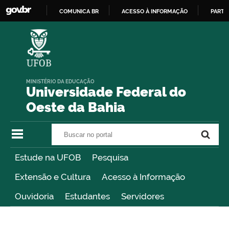
COMUNICA BR
ACESSO À INFORMAÇÃO
PARTI
IR
PARA
O
CONTEÚDO
MINISTÉRIO DA EDUCAÇÃO
Universidade Federal do
Oeste da Bahia
Buscar no portal
Buscar no portal
Estude na UFOB
Pesquisa
Extensão e Cultura
Acesso à Informação
Ouvidoria
Estudantes
Servidores