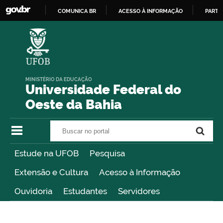
COMUNICA BR
ACESSO À INFORMAÇÃO
PARTI
IR
PARA
O
CONTEÚDO
MINISTÉRIO DA EDUCAÇÃO
Universidade Federal do
Oeste da Bahia
Buscar no portal
Buscar no portal
Estude na UFOB
Pesquisa
Extensão e Cultura
Acesso à Informação
Ouvidoria
Estudantes
Servidores