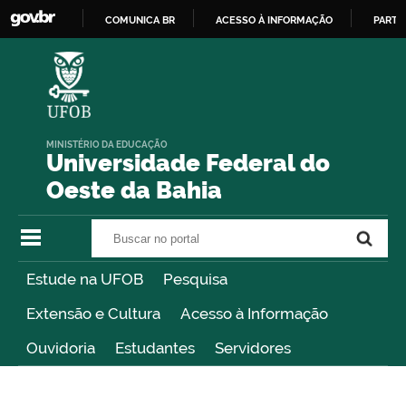
COMUNICA BR
ACESSO À INFORMAÇÃO
PARTI
IR
PARA
O
CONTEÚDO
MINISTÉRIO DA EDUCAÇÃO
Universidade Federal do
Oeste da Bahia
Buscar no portal
Buscar no portal
Estude na UFOB
Pesquisa
Extensão e Cultura
Acesso à Informação
Ouvidoria
Estudantes
Servidores