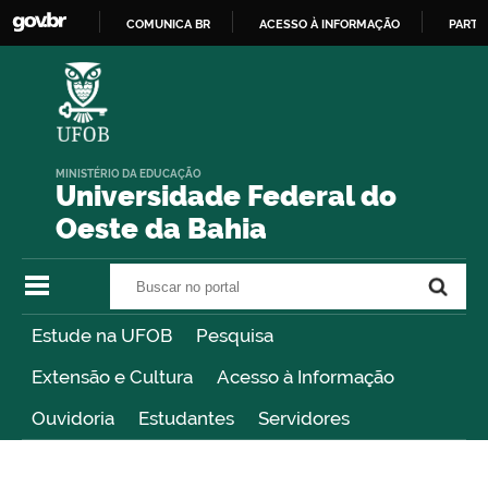
COMUNICA BR
ACESSO À INFORMAÇÃO
PARTI
IR
PARA
O
CONTEÚDO
MINISTÉRIO DA EDUCAÇÃO
Universidade Federal do
Oeste da Bahia
Buscar no portal
Buscar no portal
Estude na UFOB
Pesquisa
Extensão e Cultura
Acesso à Informação
Ouvidoria
Estudantes
Servidores