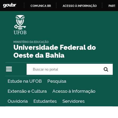
COMUNICA BR
ACESSO À INFORMAÇÃO
PARTI
IR
PARA
O
CONTEÚDO
MINISTÉRIO DA EDUCAÇÃO
Universidade Federal do
Oeste da Bahia
Buscar no portal
Buscar no portal
Estude na UFOB
Pesquisa
Extensão e Cultura
Acesso à Informação
Ouvidoria
Estudantes
Servidores