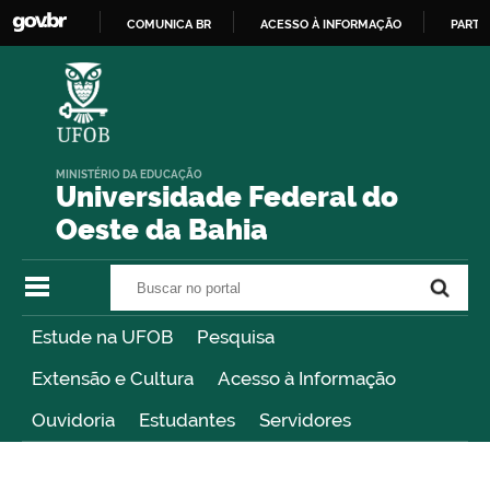
COMUNICA BR
ACESSO À INFORMAÇÃO
PARTI
IR
PARA
O
CONTEÚDO
MINISTÉRIO DA EDUCAÇÃO
Universidade Federal do
Oeste da Bahia
Buscar no portal
Buscar no portal
Estude na UFOB
Pesquisa
Extensão e Cultura
Acesso à Informação
Ouvidoria
Estudantes
Servidores