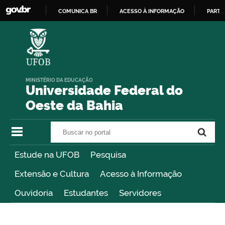
COMUNICA BR
ACESSO À INFORMAÇÃO
PARTI
IR
PARA
O
CONTEÚDO
MINISTÉRIO DA EDUCAÇÃO
Universidade Federal do
Oeste da Bahia
Buscar no portal
Buscar no portal
Estude na UFOB
Pesquisa
Extensão e Cultura
Acesso à Informação
Ouvidoria
Estudantes
Servidores