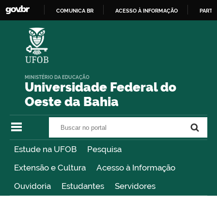
COMUNICA BR
ACESSO À INFORMAÇÃO
PARTI
IR
PARA
O
CONTEÚDO
MINISTÉRIO DA EDUCAÇÃO
Universidade Federal do
Oeste da Bahia
Buscar no portal
Buscar no portal
Estude na UFOB
Pesquisa
Extensão e Cultura
Acesso à Informação
Ouvidoria
Estudantes
Servidores