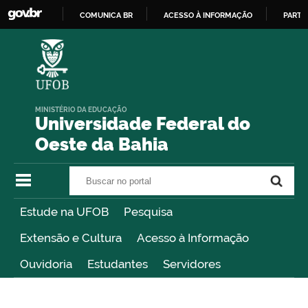
COMUNICA BR
ACESSO À INFORMAÇÃO
PARTI
IR
PARA
O
CONTEÚDO
MINISTÉRIO DA EDUCAÇÃO
Universidade Federal do
Oeste da Bahia
Buscar no portal
Buscar no portal
Estude na UFOB
Pesquisa
Extensão e Cultura
Acesso à Informação
Ouvidoria
Estudantes
Servidores