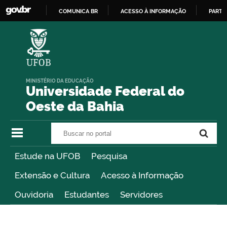
COMUNICA BR
ACESSO À INFORMAÇÃO
PARTI
IR
PARA
O
CONTEÚDO
MINISTÉRIO DA EDUCAÇÃO
Universidade Federal do
Oeste da Bahia
Buscar no portal
Buscar no portal
Estude na UFOB
Pesquisa
Extensão e Cultura
Acesso à Informação
Ouvidoria
Estudantes
Servidores