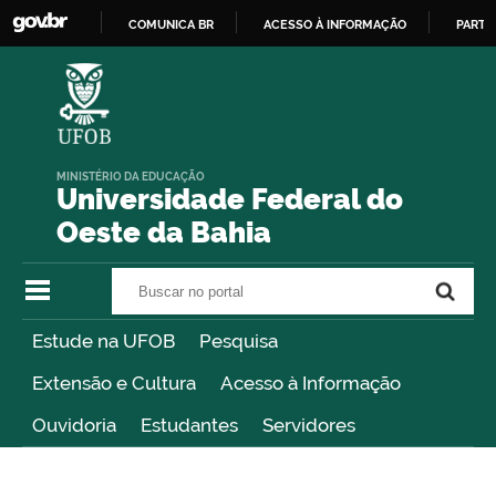
COMUNICA BR
ACESSO À INFORMAÇÃO
PARTI
IR
PARA
O
CONTEÚDO
MINISTÉRIO DA EDUCAÇÃO
Universidade Federal do
Oeste da Bahia
Buscar no portal
Buscar no portal
Estude na UFOB
Pesquisa
Extensão e Cultura
Acesso à Informação
Ouvidoria
Estudantes
Servidores